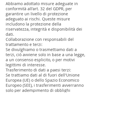
Abbiamo adottato misure adeguate in
conformità all'art. 32 del GDPR, per
garantire un livello di protezione
adeguato ai rischi. Queste misure
includono la protezione della
riservatezza, integrità e disponibilità dei
dati.
Collaborazione con responsabili del
trattamento e terzi:
Se divulghiamo o trasmettiamo dati a
terzi, ciò avviene solo in base a una legge,
a un consenso esplicito, o per motivi
legittimi di interesse.
Trasferimento di dati a paesi terzi:
Se trattiamo dati al di fuori dell'Unione
Europea (UE) o dello Spazio Economico
Europeo (SEE), i trasferimenti avverranno
solo per adempimento di obblighi
contrattuali o per consenso,
conformemente alle disposizioni del
GDPR.
Diritti delle persone interessate:
Le persone interessate hanno il diritto di
ottenere conferma dell'esistenza dei dati
e una copia degli stessi. Inoltre, possono